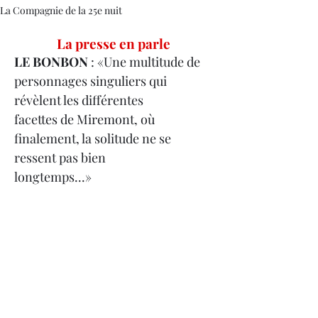
La Compagnie de la 25e nuit
La presse en parle
LE BONBON
 : «Une multitude de 
personnages singuliers qui 
révèlent les différentes
facettes de Miremont, où 
finalement, la solitude ne se 
ressent pas bien
longtemps...»
ARTS ET CULTURE ÉVASIONS 
: 
«Entre humour, 
tendresseetobservation 
finedelavierurale, ce spectacle 
offre un moment de théâtre vivant 
particulièrement réjouissant. »