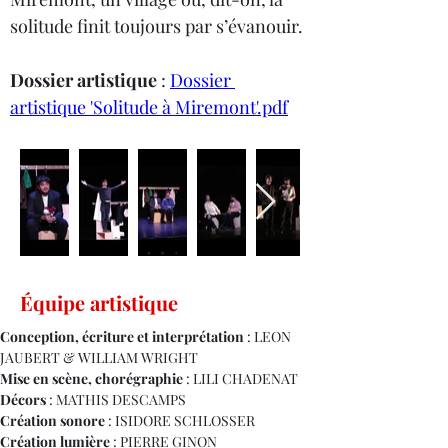
solitude finit toujours par s’évanouir.
Dossier artistique
 : 
Dossier 
artistique 'Solitude à Miremont'.pdf
Équipe artistique
Conception, écriture et interprétation
 : LEON 
JAUBERT & WILLIAM WRIGHT
Mise en scène, chorégraphie
 : LILI CHADENAT
Décors
 : MATHIS DESCAMPS
Création sonore
 : ISIDORE SCHLOSSER
Création lumière
 : PIERRE GINON